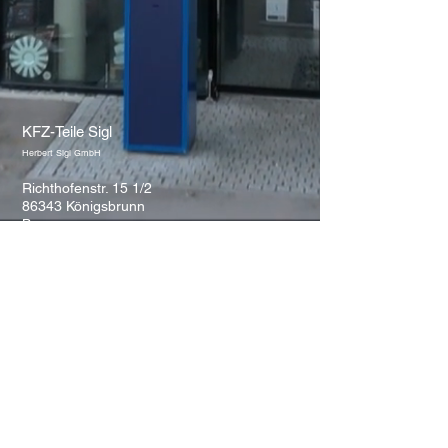
KFZ-Teile Sigl
Herbert Sigl GmbH
Richthofenstr. 15 1/2
86343 Königsbrunn
Bayern
Deutschland
Tel.
08231-926910
Fax
08231-926911
http://www.kfz-teile-sigl.de
Öffnungszeiten Königsbrunn:
Mo. - Fr.: 8.00 - 17.00 Uhr
Sa.: 8.00 - 12.30 Uhr
Bankverbindungen:
Kreissparkasse Augsburg