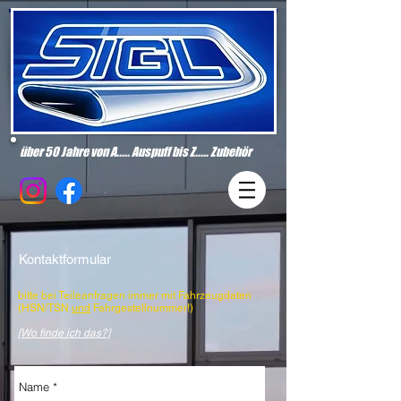
über 50 Jahre
von A..... Auspuff bis Z..... Zubehör
Kontaktformular
bitte bei Teileanfragen immer mit Fahrzeugdaten
(HSN/TSN
und
Fahrgestellnummer!)
[Wo finde ich das?]